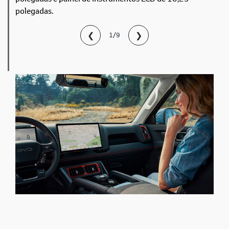
polegadas.
❮
❯
1/9