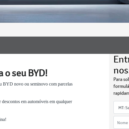
Ent
nos
a o seu BYD!
Para so
seu BYD novo ou seminovo com parcelas
formulá
rapidam
iar descontos em automóveis em qualquer
ina!