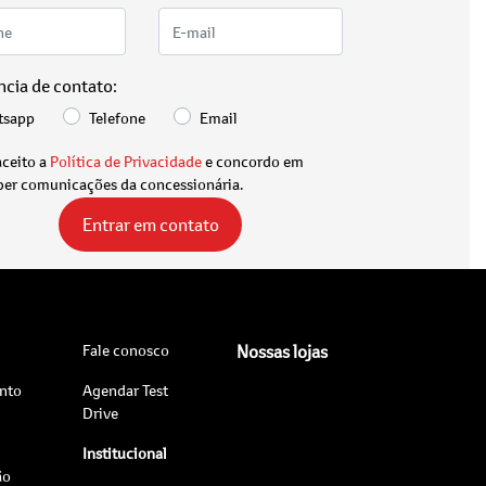
ncia de contato:
tsapp
Telefone
Email
aceito a
Política de Privacidade
e concordo em
ber comunicações da concessionária.
Entrar em contato
Fale conosco
Nossas lojas
nto
Agendar Test
Drive
Institucional
ão