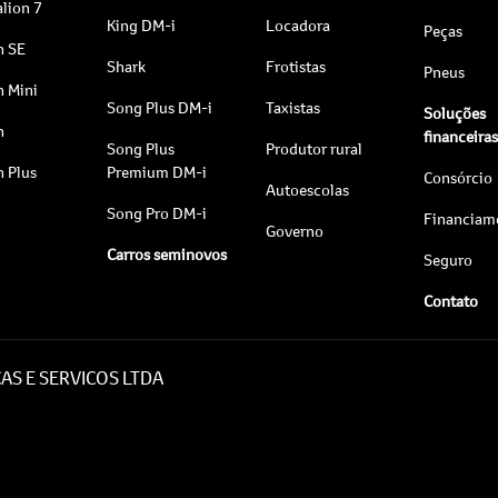
lion 7
King DM-i
Locadora
Peças
n SE
Shark
Frotistas
Pneus
n Mini
Song Plus DM-i
Taxistas
Soluções
n
financeira
Song Plus
Produtor rural
n Plus
Premium DM-i
Consórcio
Autoescolas
Song Pro DM-i
Financiam
Governo
Carros seminovos
Seguro
Contato
AS E SERVICOS LTDA