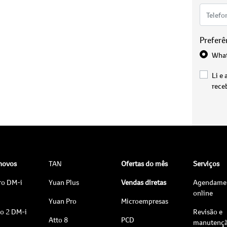
Preferê
Wha
Li e 
rece
 novos
TAN
Ofertas do mês
Serviços
ro DM-i
Yuan Plus
Vendas diretas
Agendame
online
Yuan Pro
Microempresas
to 2 DM-i
Revisão e
Atto 8
PCD
manutenç