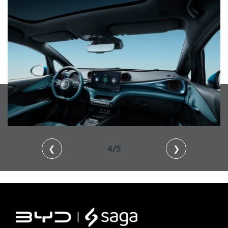
❮
4/5
❯