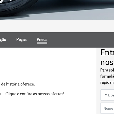
nção
Peças
Pneus
Ent
nos
Para so
formulá
rapidam
de história oferece.
! Clique e confira as nossas ofertas!