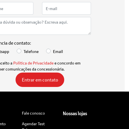
ncia de contato:
tsapp
Telefone
Email
aceito a
Política de Privacidade
e concordo em
ber comunicações da concessionária.
Entrar em contato
Fale conosco
Nossas lojas
nto
Agendar Test