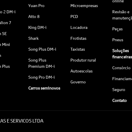
online
Yuan Pro
Microempresas
to 2 DM-i
Revisão e
Atto 8
PCD
manutenç
lion 7
King DM-i
Locadora
Peças
n SE
Shark
Frotistas
Pneus
n Mini
Song Plus DM-i
Taxistas
Soluções
n
financeira
Song Plus
Produtor rural
n Plus
Premium DM-i
Consórcio
Autoescolas
Song Pro DM-i
Financiam
Governo
Carros seminovos
Seguro
Contato
AS E SERVICOS LTDA