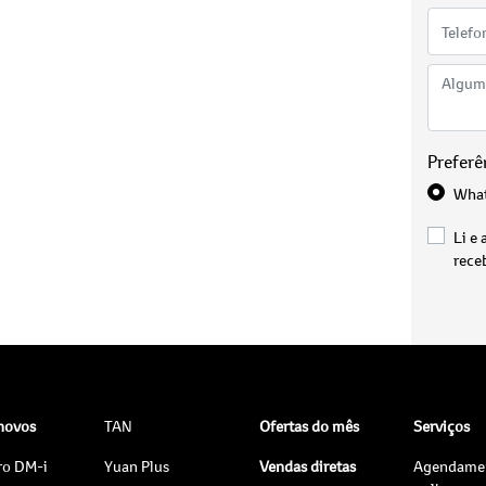
Preferê
Wha
Li e 
rece
 novos
TAN
Ofertas do mês
Serviços
ro DM-i
Yuan Plus
Vendas diretas
Agendame