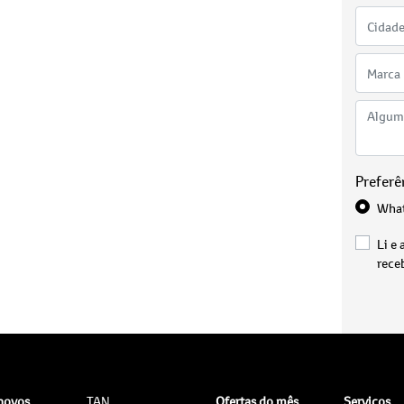
Preferê
Wha
Li e 
rece
 novos
TAN
Ofertas do mês
Serviços