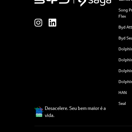
Song P
Flex
Byd At
Byd Sea
Dolphi
Dolphi
Dolphi
Dolphi
HAN
Seal
Desacelere. Seu bem maior é a
vida.