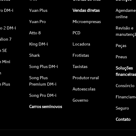
ro DM-i
Yuan Plus
Vendas diretas
Agendame
online
Yuan Pro
Microempresas
to 2 DM-i
Revisão e
Atto 8
PCD
manutenç
lion 7
King DM-i
Locadora
Peças
n SE
Shark
Frotistas
Pneus
n Mini
Song Plus DM-i
Taxistas
Soluções
n
financeira
Song Plus
Produtor rural
n Plus
Premium DM-i
Consórcio
Autoescolas
Song Pro DM-i
Financiam
Governo
Carros seminovos
Seguro
Contato