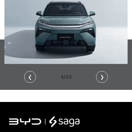
❮
4/10
❯