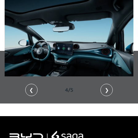
❮
4/5
❯