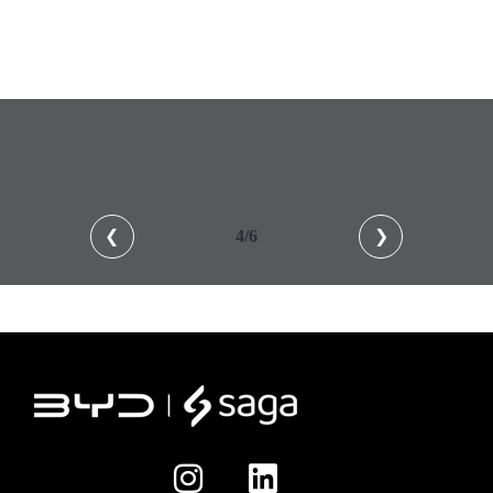
❮
4/6
❯