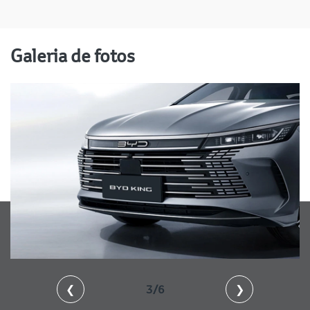
Galeria de fotos
❮
3/6
❯