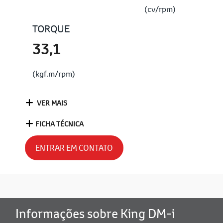
(cv/rpm)
TORQUE
33,1
(kgf.m/rpm)
VER MAIS
FICHA TÉCNICA
ENTRAR EM CONTATO
Informações sobre King DM-i