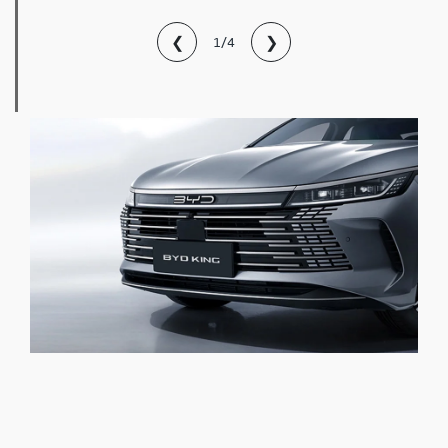
❮
❯
1/4