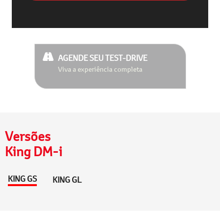
AGENDE SEU TEST-DRIVE
Viva a experiência completa
Versões
King DM-i
KING GS
KING GL