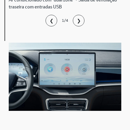
traseira com entradas USB
❮
❯
1/4