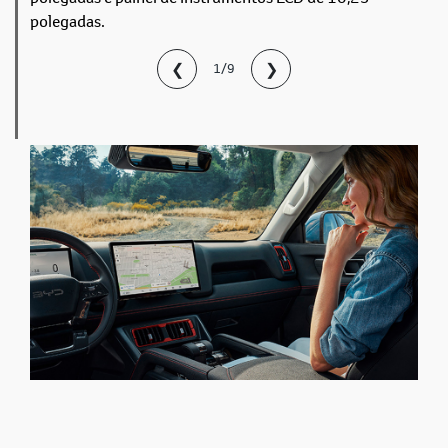
polegadas.
❮
❯
1/9