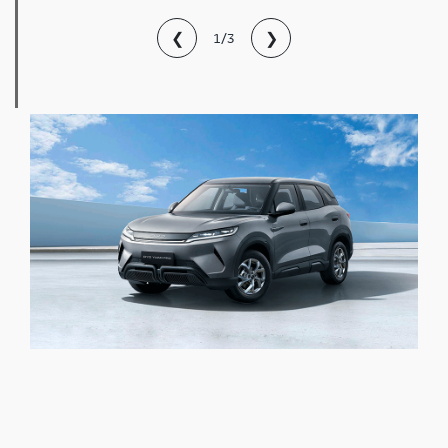
❮
❯
1/3