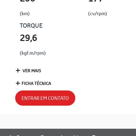
(km)
(cv/rpm)
TORQUE
29,6
(kgf.m/rpm)
VER MAIS
FICHA TÉCNICA
ENTRAR EM CONTATO