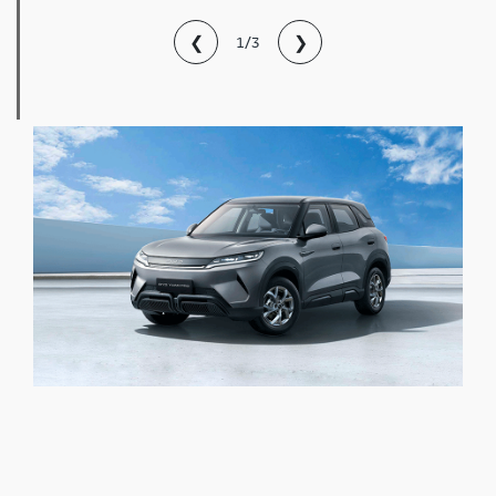
❮
❯
1/3