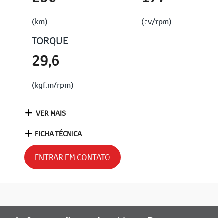
(km)
(cv/rpm)
TORQUE
29,6
(kgf.m/rpm)
VER MAIS
FICHA TÉCNICA
ENTRAR EM CONTATO