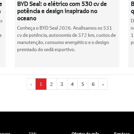
e
BYD Seal: o elétrico com 530 cv de
B
a
potência e design inspirado no
q
oceano
os
D
Conheça o BYD Seal 2026. Analisamos os 531
n
a
cv de potência, autonomia de 372 km, custos de
1
manutenção, consumo energético e o design
p
premiado do sedã esportivo.
‹
1
2
3
4
5
6
›
 novos
TAN
Ofertas do mês
Serviços