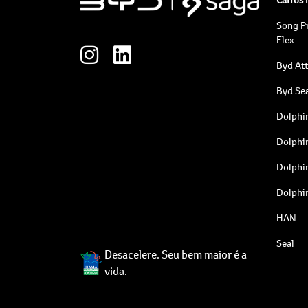
Song P
Flex
Byd At
Byd Sea
Dolphi
Dolphi
Dolphi
Dolphi
HAN
Seal
Desacelere. Seu bem maior é a
vida.