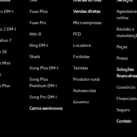
ro DM-i
Yuan Plus
Vendas diretas
Agendame
online
Yuan Pro
Microempresas
to 2 DM-i
Revisão e
Atto 8
PCD
manutenç
lion 7
King DM-i
Locadora
Peças
n SE
Shark
Frotistas
Pneus
n Mini
Song Plus DM-i
Taxistas
Soluções
n
financeira
Song Plus
Produtor rural
n Plus
Premium DM-i
Consórcio
Autoescolas
Song Pro DM-i
Financiam
Governo
Carros seminovos
Seguro
Contato