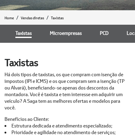
Home
Vendas diretas
Taxistas
Taxistas
Microempresas
PCD
Loc
Taxistas
Há dois tipos de taxistas, os que compram com isenção de
impostos (IPI e ICMS) e os que compram sem a isenção (TP
ou Alvará), beneficiando-se apenas dos descontos da
montadora. Você é taxista e tem interesse em adquirir um
veículo? A Saga tem as melhores ofertas e modelos para
você.
Benefícios ao Cliente:
Estrutura dedicada e atendimento especializado;
Prioridade e agilidade no atendimento de serviços;