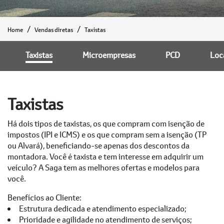
Home
Vendas diretas
Taxistas
Taxistas
Microempresas
PCD
Loc
Taxistas
Há dois tipos de taxistas, os que compram com isenção de
impostos (IPI e ICMS) e os que compram sem a isenção (TP
ou Alvará), beneficiando-se apenas dos descontos da
montadora. Você é taxista e tem interesse em adquirir um
veículo? A Saga tem as melhores ofertas e modelos para
você.
Benefícios ao Cliente:
Estrutura dedicada e atendimento especializado;
Prioridade e agilidade no atendimento de serviços;