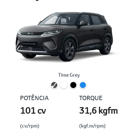
Time Grey
POTÊNCIA
TORQUE
101 cv
31,6 kgfm
(cv/rpm)
(kgf.m/rpm)