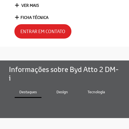
VER MAIS
FICHA TÉCNICA
ENTRAR EM CONTATO
Informações sobre Byd Atto 2 DM-
i
Destaques
Design
Tecnologia
In