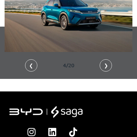
❮
4/20
❯