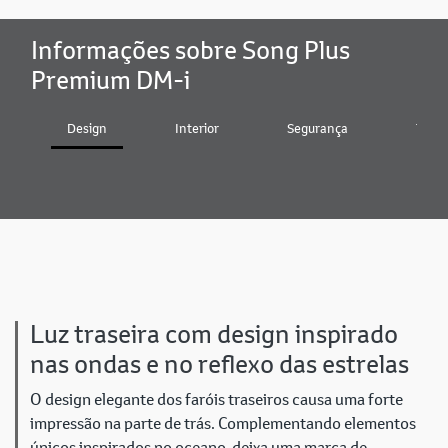
Informações sobre Song Plus
Premium DM-i
Design
Interior
Segurança
Tecno
Luz traseira com design inspirado
nas ondas e no reflexo das estrelas
O design elegante dos faróis traseiros causa uma forte
impressão na parte de trás. Complementando elementos
únicos inspirados no oceano, deixa uma marca de