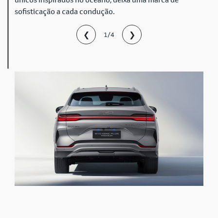
sofisticação a cada condução.
❮
❯
1/4