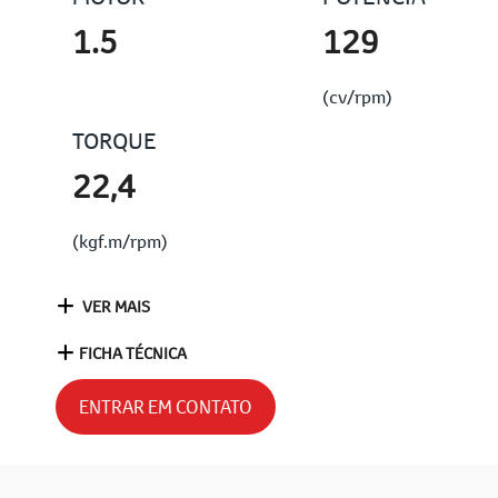
1.5
129
(cv/rpm)
TORQUE
22,4
(kgf.m/rpm)
VER MAIS
FICHA TÉCNICA
ENTRAR EM CONTATO