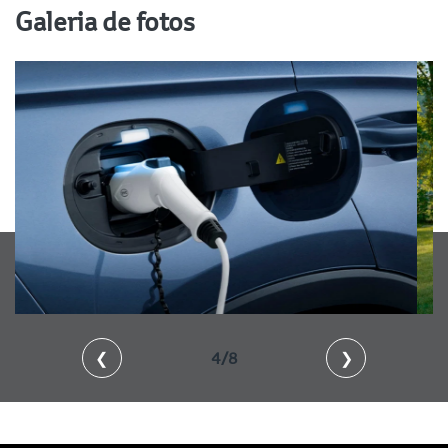
Galeria de fotos
❮
5/8
❯