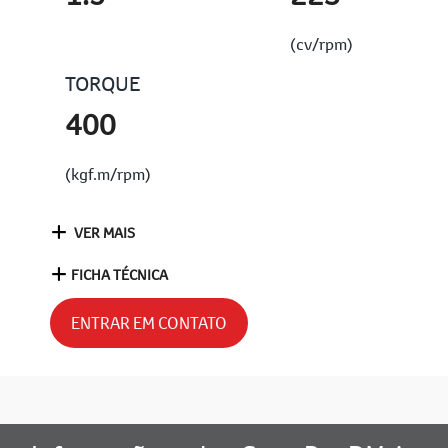
(cv/rpm)
TORQUE
400
(kgf.m/rpm)
VER MAIS
FICHA TÉCNICA
ENTRAR EM CONTATO