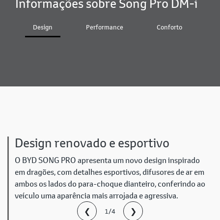
Informações sobre Song Pro DM-i
Design
Performance
Conforto
T
Design renovado e esportivo
O BYD SONG PRO apresenta um novo design inspirado
em dragões, com detalhes esportivos, difusores de ar em
ambos os lados do para-choque dianteiro, conferindo ao
veículo uma aparência mais arrojada e agressiva.
❮
❯
1/4