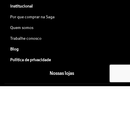
Por que comprar na Saga
Quem somos
Trabalhe conosco
Blog
Política de privacidade
Nossas lojas
SAGA SEUL COMERCIO DE VEICULOS, PECAS E
SERVICOS LTDA
22.280.413/0002-90
Desenvolvido pela DEALERSPACE ® Direitos Reservados.