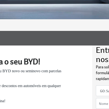
Ent
nos
a o seu BYD!
Para so
seu BYD novo ou seminovo com parcelas
formulá
rapidam
iar descontos em automóveis em qualquer
ina!