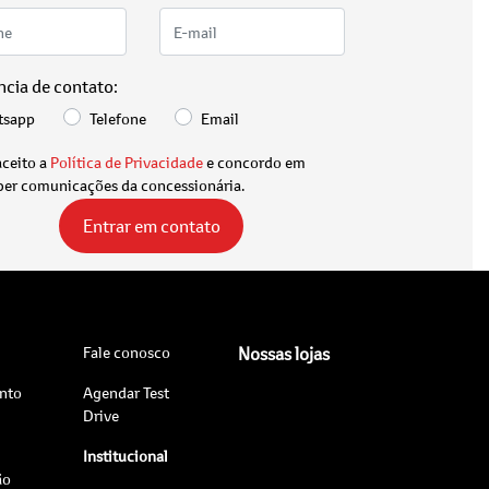
ncia de contato:
tsapp
Telefone
Email
aceito a
Política de Privacidade
e concordo em
ber comunicações da concessionária.
Entrar em contato
Fale conosco
Nossas lojas
nto
Agendar Test
Drive
Institucional
ão