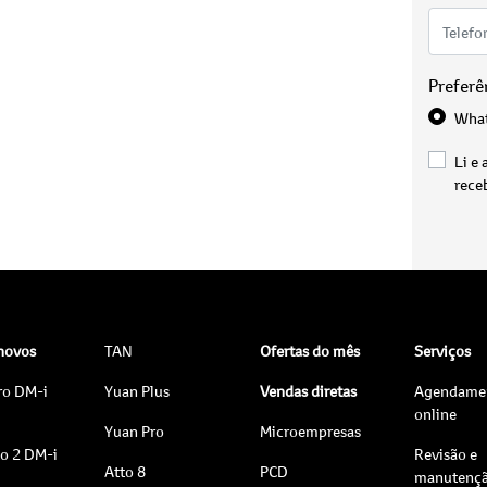
Preferê
Wha
Li e 
rece
 novos
TAN
Ofertas do mês
Serviços
ro DM-i
Yuan Plus
Vendas diretas
Agendame
online
Yuan Pro
Microempresas
to 2 DM-i
Revisão e
Atto 8
PCD
manutenç