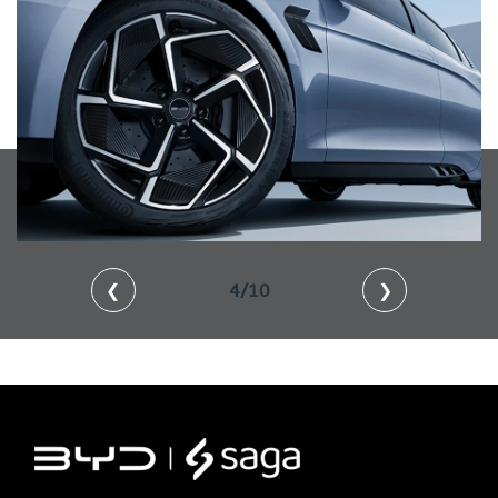
❮
4/10
❯