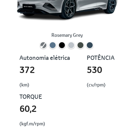
Rosemary Grey
Autonomia elétrica
POTÊNCIA
372
530
(km)
(cv/rpm)
TORQUE
60,2
(kgf.m/rpm)