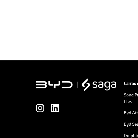
Carros
Song P
Flex
Byd At
Byd Sea
Dolphi