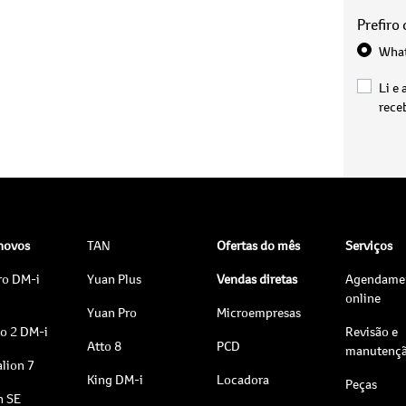
Prefiro
Wha
Li e 
rece
 novos
TAN
Ofertas do mês
Serviços
ro DM-i
Yuan Plus
Vendas diretas
Agendame
online
Yuan Pro
Microempresas
to 2 DM-i
Revisão e
Atto 8
PCD
manutenç
lion 7
King DM-i
Locadora
Peças
n SE