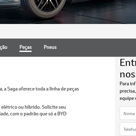
nção
Peças
Pneus
Ent
nos
Para in
, a Saga oferece toda a linha de peças
precisa
equipe 
elétrico ou híbrido. Solicite seu
dade, com o padrão que só a BYD