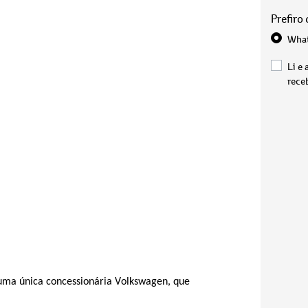
Prefiro
Wha
Li e 
rece
uma única concessionária Volkswagen, que