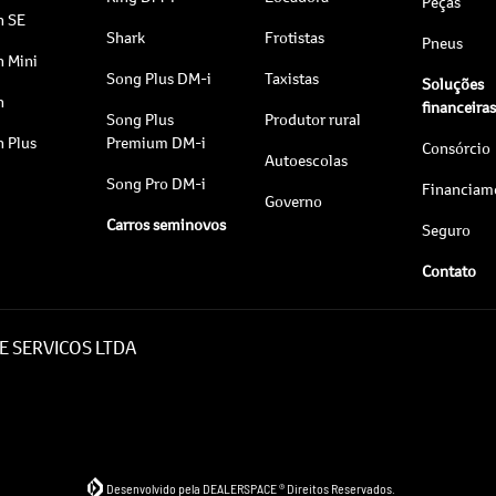
Peças
n SE
Shark
Frotistas
Pneus
n Mini
Song Plus DM-i
Taxistas
Soluções
n
financeira
Song Plus
Produtor rural
n Plus
Premium DM-i
Consórcio
Autoescolas
Song Pro DM-i
Financiam
Governo
Carros seminovos
Seguro
Contato
E SERVICOS LTDA
Desenvolvido pela DEALERSPACE ® Direitos Reservados.