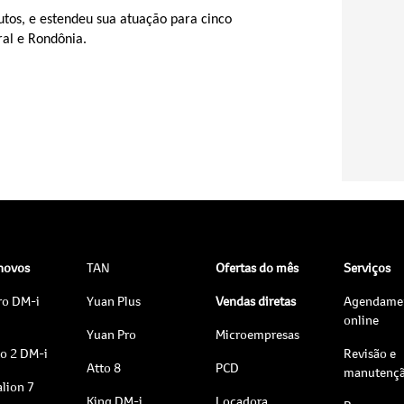
utos, e estendeu sua atuação para cinco
ral e Rondônia.
 novos
TAN
Ofertas do mês
Serviços
ro DM-i
Yuan Plus
Vendas diretas
Agendame
online
Yuan Pro
Microempresas
to 2 DM-i
Revisão e
Atto 8
PCD
manutenç
lion 7
King DM-i
Locadora