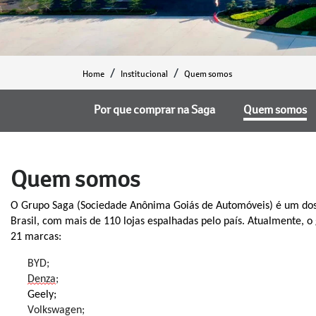
Home
Institucional
Quem somos
Por que comprar na Saga
Quem somos
Quem somos
O Grupo Saga (Sociedade Anônima Goiás de Automóveis) é um dos
Brasil, com mais de 110 lojas espalhadas pelo país. Atualmente, 
2
1
marcas:
BYD;
Denza
;
Geely;
Volkswagen;