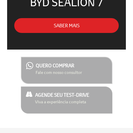
BYD SEALION 7
SABER MAIS
QUERO COMPRAR
Fale com nosso consultor
AGENDE SEU TEST-DRIVE
Viva a experiência completa