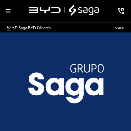
MT: Saga BYD Cáceres
Alterar