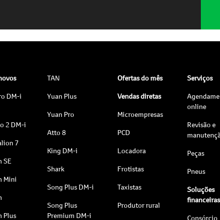
 novos
TAN
Ofertas do mês
Serviços
ro DM-i
Yuan Plus
Vendas diretas
Agendame
online
Yuan Pro
Microempresas
to 2 DM-i
Revisão e
Atto 8
PCD
manutenç
lion 7
King DM-i
Locadora
Peças
n SE
Shark
Frotistas
Pneus
n Mini
Song Plus DM-i
Taxistas
Soluções
n
financeira
Song Plus
Produtor rural
n Plus
Premium DM-i
Consórcio