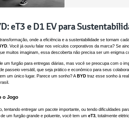
YD: eT3 e D1 EV para Sustentabili
nsformação, onde a eficiência e a sustentabilidade se tornam cada
BYD
. Você já ouviu falar nos veículos corporativos da marca? Se ai
 que muitos imaginam, essa descoberta não precisa ser um enigma c
e um furgão para entregas diárias, mas você se preocupa com o impac
de passeio versátil, que seja prático e econômico para seus colabora
 em um único lugar. Parece um sonho? A 
BYD
 traz esse sonho à re
asil.
o o Jogo
, tentando entregar um pacote importante, ou tendo dificuldades par
s de um furgão grande e poluente, você tem um 
eT3
, totalmente elét