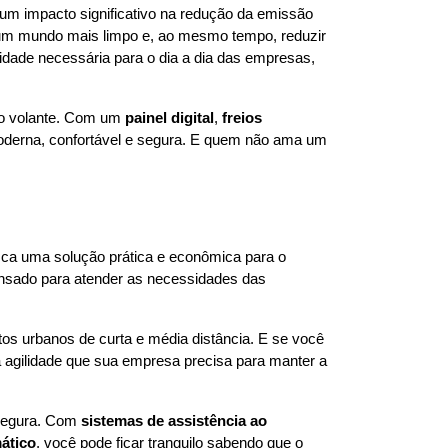
um impacto significativo na redução da emissão 
a um mundo mais limpo e, ao mesmo tempo, reduzir 
idade necessária para o dia a dia das empresas, 
do volante. Com um 
painel digital
, 
freios 
, ele proporciona uma experiência de direção mais moderna, confortável e segura. E quem não ama um 
ca uma solução prática e econômica para o 
ensado para atender as necessidades das 
os urbanos de curta e média distância. E se você 
agilidade que sua empresa precisa para manter a 
segura. Com 
sistemas de assistência ao 
ático
, você pode ficar tranquilo sabendo que o 