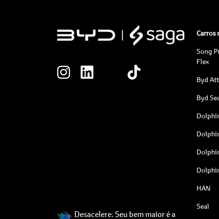
Carros
Song P
Flex
Byd At
Byd Sea
Dolphi
Dolphi
Dolphi
Dolphi
HAN
Seal
Desacelere. Seu bem maior é a