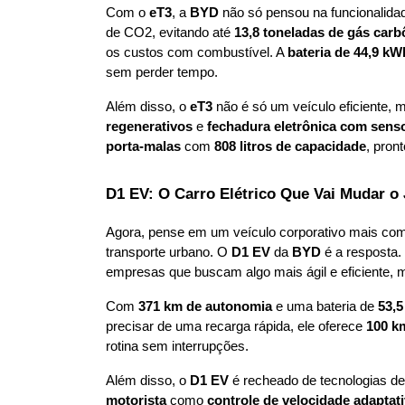
Com o 
eT3
, a 
BYD
 não só pensou na funcionalida
de CO2, evitando até 
13,8 toneladas de gás carb
os custos com combustível. A 
bateria de 44,9 kW
sem perder tempo.
Além disso, o 
eT3
 não é só um veículo eficiente, 
regenerativos
 e 
fechadura eletrônica com sens
porta-malas
 com 
808 litros de capacidade
, pron
D1 EV: O Carro Elétrico Que Vai Mudar o
Agora, pense em um veículo corporativo mais comp
transporte urbano. O 
D1 EV
 da 
BYD
 é a resposta
empresas que buscam algo mais ágil e eficiente, 
Com 
371 km de autonomia
 e uma bateria de 
53,
precisar de uma recarga rápida, ele oferece 
100 k
rotina sem interrupções.
Além disso, o 
D1 EV
 é recheado de tecnologias d
motorista
 como 
controle de velocidade adaptat