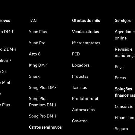
 novos
TAN
Ofertas do mês
Serviços
ro DM-i
Yuan Plus
Vendas diretas
Agendame
online
Yuan Pro
Microempresas
to 2 DM-i
Revisão e
Atto 8
PCD
manutenç
lion 7
King DM-i
Locadora
Peças
n SE
Shark
Frotistas
Pneus
n Mini
Song Plus DM-i
Taxistas
Soluções
n
financeira
Song Plus
Produtor rural
n Plus
Premium DM-i
Consórcio
Autoescolas
Song Pro DM-i
Financiam
Governo
Carros seminovos
Seguro