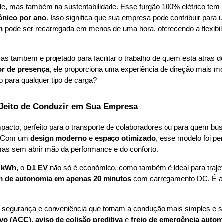
de, mas também na sustentabilidade. Esse furgão 100% elétrico tem 
ônico por ano
. Isso significa que sua empresa pode contribuir par
h
 pode ser recarregada em menos de uma hora, oferecendo a flexibil
mas também é projetado para facilitar o trabalho de quem está atrás 
or de presença
to para qualquer tipo de carga?
 Jeito de Conduzir em Sua Empresa
acto, perfeito para o transporte de colaboradores ou para quem bus
. Com um 
design moderno
 e 
espaço otimizado
, esse modelo foi p
mas sem abrir mão da performance e do conforto.
5 kWh
, o 
D1 EV
 não só é econômico, como também é ideal para trajet
m de autonomia em apenas 20 minutos
 com carregamento DC. É a 
e segurança e conveniência que tornam a condução mais simples e 
ivo (ACC)
, 
aviso de colisão preditiva
 e 
freio de emergência autom