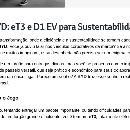
YD: eT3 e D1 EV para Sustentabili
nsformação, onde a eficiência e a sustentabilidade se tornam cada
BYD
. Você já ouviu falar nos veículos corporativos da marca? Se ai
 que muitos imaginam, essa descoberta não precisa ser um enigma c
e um furgão para entregas diárias, mas você se preocupa com o impac
de passeio versátil, que seja prático e econômico para seus colabora
 em um único lugar. Parece um sonho? A 
BYD
 traz esse sonho à re
asil.
o o Jogo
, tentando entregar um pacote importante, ou tendo dificuldades par
s de um furgão grande e poluente, você tem um 
eT3
, totalmente elét