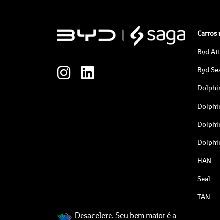
Carros
Byd At
Byd Sea
Dolphi
Dolphi
Dolphi
Dolphi
HAN
Seal
TAN
Desacelere. Seu bem maior é a