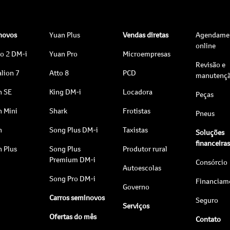
 novos
Yuan Plus
Vendas diretas
Agendame
online
to 2 DM-i
Yuan Pro
Microempresas
Revisão e
lion 7
Atto 8
PCD
manutenç
n SE
King DM-i
Locadora
Peças
n Mini
Shark
Frotistas
Pneus
n
Song Plus DM-i
Taxistas
Soluções
financeira
n Plus
Song Plus
Produtor rural
Premium DM-i
Consórcio
Autoescolas
Song Pro DM-i
Financiam
Governo
Carros seminovos
Seguro
Serviços
Ofertas do mês
Contato