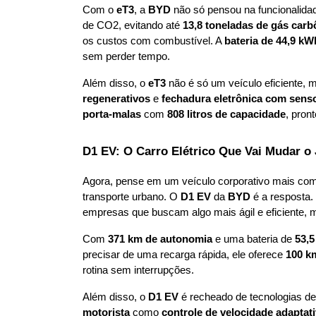
Com o 
eT3
, a 
BYD
 não só pensou na funcionalida
de CO2, evitando até 
13,8 toneladas de gás carb
os custos com combustível. A 
bateria de 44,9 kW
sem perder tempo.
Além disso, o 
eT3
 não é só um veículo eficiente, 
regenerativos
 e 
fechadura eletrônica com sens
porta-malas
 com 
808 litros de capacidade
, pron
D1 EV: O Carro Elétrico Que Vai Mudar o
Agora, pense em um veículo corporativo mais comp
transporte urbano. O 
D1 EV
 da 
BYD
 é a resposta
empresas que buscam algo mais ágil e eficiente, 
Com 
371 km de autonomia
 e uma bateria de 
53,
precisar de uma recarga rápida, ele oferece 
100 k
rotina sem interrupções.
Além disso, o 
D1 EV
 é recheado de tecnologias d
motorista
 como 
controle de velocidade adaptat