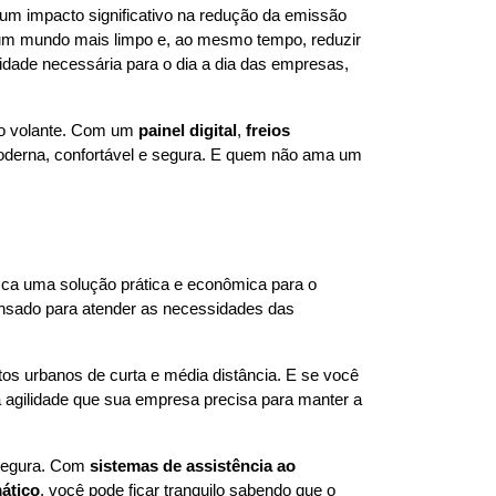
um impacto significativo na redução da emissão 
a um mundo mais limpo e, ao mesmo tempo, reduzir 
idade necessária para o dia a dia das empresas, 
do volante. Com um 
painel digital
, 
freios 
, ele proporciona uma experiência de direção mais moderna, confortável e segura. E quem não ama um 
ca uma solução prática e econômica para o 
ensado para atender as necessidades das 
os urbanos de curta e média distância. E se você 
agilidade que sua empresa precisa para manter a 
segura. Com 
sistemas de assistência ao 
ático
, você pode ficar tranquilo sabendo que o 