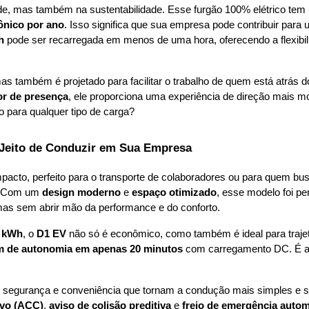
de, mas também na sustentabilidade. Esse furgão 100% elétrico tem 
ônico por ano
. Isso significa que sua empresa pode contribuir par
h
 pode ser recarregada em menos de uma hora, oferecendo a flexibil
mas também é projetado para facilitar o trabalho de quem está atrás 
or de presença
to para qualquer tipo de carga?
 Jeito de Conduzir em Sua Empresa
acto, perfeito para o transporte de colaboradores ou para quem bus
. Com um 
design moderno
 e 
espaço otimizado
, esse modelo foi p
mas sem abrir mão da performance e do conforto.
5 kWh
, o 
D1 EV
 não só é econômico, como também é ideal para trajet
m de autonomia em apenas 20 minutos
 com carregamento DC. É a 
e segurança e conveniência que tornam a condução mais simples e 
ivo (ACC)
, 
aviso de colisão preditiva
 e 
freio de emergência autom