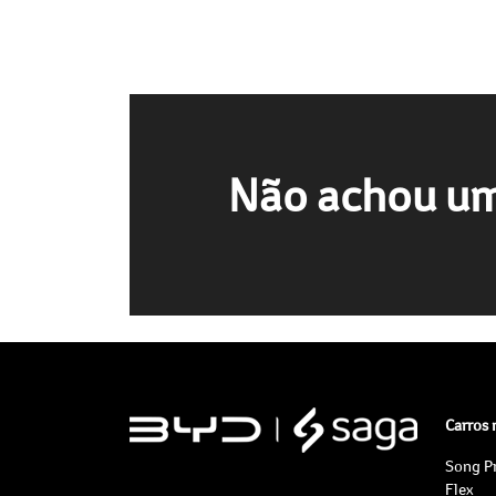
Não achou um
Carros
Song P
Flex