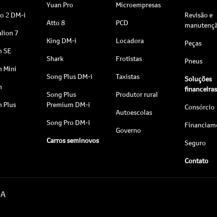
Yuan Pro
Microempresas
to 2 DM-i
Revisão e
Atto 8
PCD
manutenç
lion 7
King DM-i
Locadora
Peças
n SE
Shark
Frotistas
Pneus
n Mini
Song Plus DM-i
Taxistas
Soluções
n
financeira
Song Plus
Produtor rural
n Plus
Premium DM-i
Consórcio
Autoescolas
Song Pro DM-i
Financiam
Governo
Carros seminovos
Seguro
Contato
DA