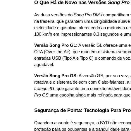
O Que Há de Novo nas Versões 
Song Pro
As duas versões do 
Song Pro DM-i
 compartilham v
na traseira, que garantem uma dirigibilidade sua
eletricidade e gasolina, oferecendo ao motorista
100 km/h em impressionantes 8,3 segundos e uma 
Versão Song Pro GL:
 A versão GL oferece uma e
OTA (Over-the-Air), que mantém o sistema sempre
entradas USB (Tipo A e Tipo C) e comando de voz. O
agradável.
Versão Song Pro GS:
 A versão GS, por sua vez, 
rotativa e o sistema de som com 6 alto-falantes, 
tráfego 4G
, que garante uma conexão estável dura
Pro GS
 uma escolha ainda mais refinada para q
Segurança de Ponta: Tecnologia Para Pro
Quando o assunto é segurança, a BYD não econo
proteção para os ocupantes e a tranquilidade para 