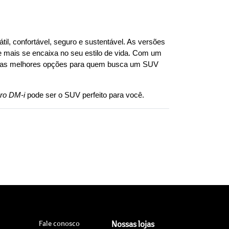
 se destaca no mercado como uma opção que atende às necessidades de quem busca um SUV versátil, confortável, seguro e sustentável. As versões 
 mais se encaixa no seu estilo de vida. Com um 
das melhores opções para quem busca um SUV 
ro DM-i
 pode ser o SUV perfeito para você.
Fale conosco
Nossas lojas