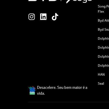
Song P
Flex
Byd At
Byd Sea
Dolphi
Dolphi
Dolphi
Dolphi
HAN
Seal
Desacelere. Seu bem maior é a
vida.