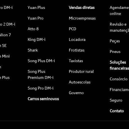
ro DM-i
Yuan Plus
Vendas diretas
Agendame
online
Yuan Pro
Microempresas
to 2 DM-i
Revisão e
Atto 8
PCD
manutenç
lion 7
King DM-i
Locadora
Peças
n SE
Shark
Frotistas
Pneus
n Mini
Song Plus DM-i
Taxistas
Soluções
n
financeira
Song Plus
Produtor rural
n Plus
Premium DM-i
Consórcio
Autoescolas
Song Pro DM-i
Financiam
Governo
Carros seminovos
Seguro
Contato