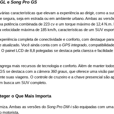
 GL
 e 
Song Pro GS
árias características que elevam a experiência ao dirigir, como a su
ve e segura, seja em estrada ou em ambiente urbano. Ambas as vers
 uma potência combinada de 223 cv e um torque máximo de 12,4 N.m. 
velocidade máxima de 185 km/h, características de um SUV esporti
xperiência completa de conectividade e conforto, com destaque para
 atualizado. Você ainda conta com o 
GPS integrado
, compatibilidad
 painel LCD de 8,8 polegadas se destaca pela clareza e facilidade d
agrega mais recursos de tecnologia e conforto. Além de manter todos
a GS se destaca com a 
câmera 360 graus
, que oferece uma visão pan
nte suas viagens. O controle de cruzeiro e a chave presencial são 
uem busca um SUV completo.
teger o Que Mais Importa
miza. Ambas as versões do 
Song Pro DM-i
 são equipadas com uma 
o motorista.