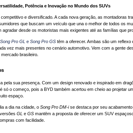
rsatilidade, Potência e Inovação no Mundo dos SUVs
ompetitivo e diversificado. A cada nova geração, as montadoras tr
sumidores que buscam um veículo que una o melhor de todos os mun
gradar desde os motoristas mais exigentes até as famílias que pr
Song Pro GL
 e 
Song Pro GS
 têm a oferecer. Ambas são um reflexo
cada vez mais presentes no cenário automotivo. Vem com a gente des
mercado brasileiro.
os
ca pela sua presença. Com um design renovado e inspirado em dragõ
é só o começo, pois a BYD também acertou em cheio ao projetar um int
uito espaço.
a a dia na cidade, o 
Song Pro DM-i
 se destaca por seu acabamento 
versões 
GL
 e 
GS
 mantêm a proposta de oferecer um SUV espaçoso, 
ompras com facilidade.