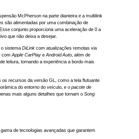
spensão McPherson na parte dianteira e a multilink 
ões são alimentadas por uma combinação de 
Esse conjunto proporciona uma aceleração de 0 a 
vo que não deixa a desejar.
 o sistema 
DiLink
 com atualizações remotas via 
e com 
Apple CarPlay
 e 
Android Auto
, além de 
e leitura, tornando a experiência a bordo mais 
 os recursos da versão GL, como a tela flutuante 
orâmica do entorno do veículo, e o 
pacote de 
apenas mais alguns detalhes que tornam o 
Song 
gama de tecnologias avançadas que garantem 