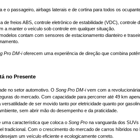
ta e o passageiro, airbags laterais e de cortina para todos os ocupante
ma de freios ABS, controle eletrônico de estabilidade (VDC), controle
 a manter o veículo sob controle em qualquer situação.
modelos contam com sensores de estacionamento dianteiro e traseiro
onamento.
g Pro DM-i
 oferecem uma experiência de direção que combina potênc
tá no Presente
ade no setor automotivo. O 
Song Pro DM-i
 vem com a revolucionária
guras do mercado. Com capacidade para percorrer até 49 km apenas
versatilidade de ser movido tanto por eletricidade quanto por gasolina
ambiente, sem abrir mão do desempenho e da praticidade.
é uma característica que coloca o 
Song Pro
 na vanguarda dos SUVs h
vel tradicional. Com o crescimento do mercado de carros híbridos no B
esejam um veículo eficiente e ecologicamente correto.