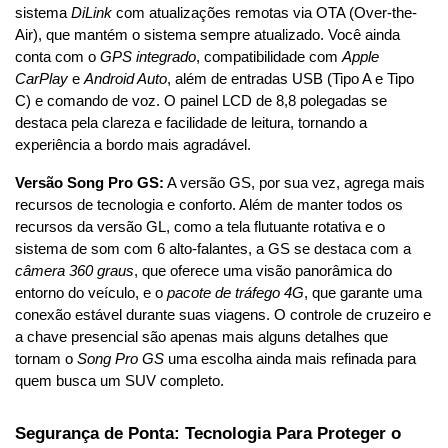
sistema 
DiLink
 com atualizações remotas via OTA (Over-the-
Air), que mantém o sistema sempre atualizado. Você ainda 
conta com o 
GPS integrado
, compatibilidade com 
Apple 
CarPlay
 e 
Android Auto
, além de entradas USB (Tipo A e Tipo 
C) e comando de voz. O painel LCD de 8,8 polegadas se 
destaca pela clareza e facilidade de leitura, tornando a 
experiência a bordo mais agradável.
Versão Song Pro GS:
 A versão GS, por sua vez, agrega mais 
recursos de tecnologia e conforto. Além de manter todos os 
recursos da versão GL, como a tela flutuante rotativa e o 
sistema de som com 6 alto-falantes, a GS se destaca com a 
câmera 360 graus
, que oferece uma visão panorâmica do 
entorno do veículo, e o 
pacote de tráfego 4G
, que garante uma 
conexão estável durante suas viagens. O controle de cruzeiro e 
a chave presencial são apenas mais alguns detalhes que 
tornam o 
Song Pro GS
 uma escolha ainda mais refinada para 
quem busca um SUV completo.
Segurança de Ponta: Tecnologia Para Proteger o 