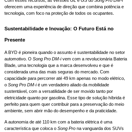
Com esses recursos, as versões 
GL
 e 
GS
 do 
Song Pro DM-i
oferecem uma experiência de direção que combina potência e 
tecnologia, com foco na proteção de todos os ocupantes.
Sustentabilidade e Inovação: O Futuro Está no 
Presente
A BYD é pioneira quando o assunto é sustentabilidade no setor 
automotivo. O 
Song Pro DM-i
 vem com a revolucionária Bateria 
Blade, uma tecnologia que a marca desenvolveu e que é 
considerada uma das mais seguras do mercado. Com 
capacidade para percorrer até 49 km apenas no modo elétrico, 
o 
Song Pro DM-i
 é um verdadeiro aliado da mobilidade 
sustentável, com a versatilidade de ser movido tanto por 
eletricidade quanto por gasolina. Esse tipo de solução híbrida é 
perfeito para quem quer contribuir para a preservação do meio 
ambiente, sem abrir mão do desempenho e da praticidade.
A autonomia de até 110 km com a bateria elétrica é uma 
característica que coloca o 
Song Pro
 na vanguarda dos SUVs 