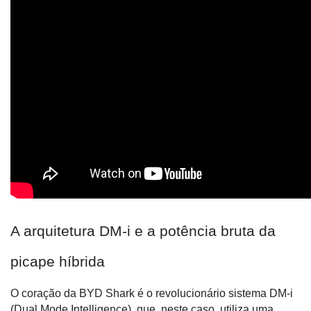
A arquitetura DM-i e a potência bruta da
picape híbrida
O coração da BYD Shark é o revolucionário sistema DM-i
(Dual Mode Intelligence), que, neste caso, utiliza uma