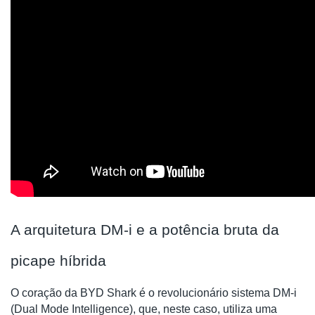
A arquitetura DM-i e a potência bruta da
picape híbrida
O coração da BYD Shark é o revolucionário sistema DM-i
(Dual Mode Intelligence), que, neste caso, utiliza uma