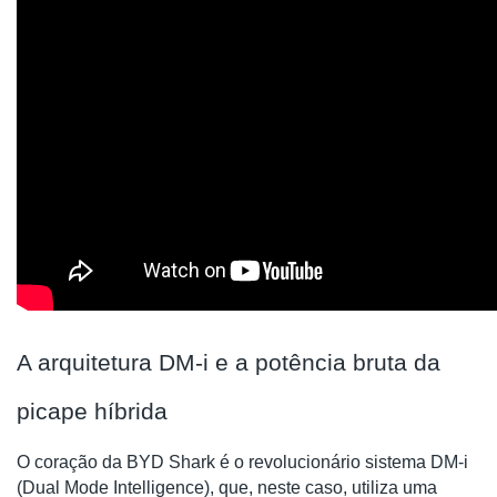
A arquitetura DM-i e a potência bruta da
picape híbrida
O coração da BYD Shark é o revolucionário sistema DM-i
(Dual Mode Intelligence), que, neste caso, utiliza uma