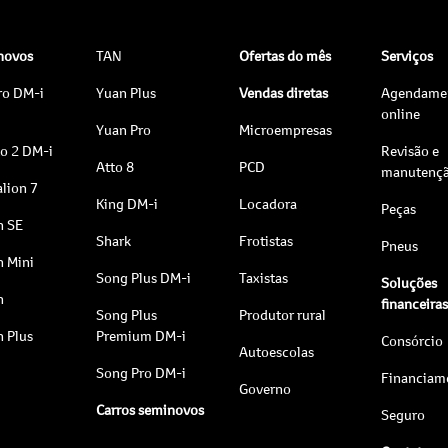
 novos
TAN
Ofertas do mês
Serviços
ro DM-i
Yuan Plus
Vendas diretas
Agendame
online
Yuan Pro
Microempresas
to 2 DM-i
Revisão e
Atto 8
PCD
manutenç
lion 7
King DM-i
Locadora
Peças
n SE
Shark
Frotistas
Pneus
n Mini
Song Plus DM-i
Taxistas
Soluções
n
financeira
Song Plus
Produtor rural
n Plus
Premium DM-i
Consórcio
Autoescolas
Song Pro DM-i
Financiam
Governo
Carros seminovos
Seguro