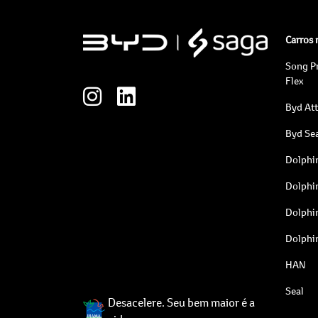
Carros
Song P
Flex
Byd At
Byd Sea
Dolphi
Dolphi
Dolphi
Dolphi
HAN
Seal
Desacelere. Seu bem maior é a