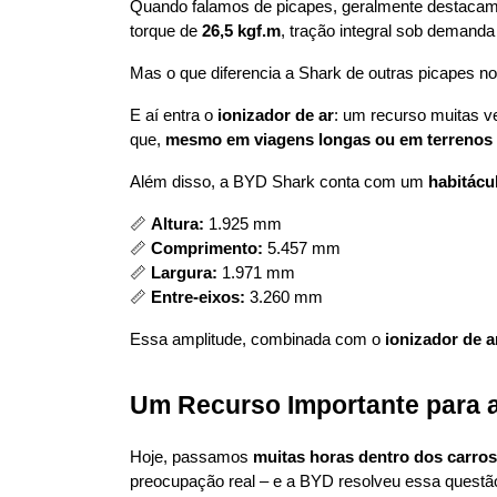
Quando falamos de picapes, geralmente destacam
torque de 
26,5 kgf.m
, tração integral sob demanda
Mas o que diferencia a Shark de outras picapes n
E aí entra o 
ionizador de ar
: um recurso muitas v
que, 
mesmo em viagens longas ou em terrenos d
Além disso, a BYD Shark conta com um 
habitácu
📏 
Altura:
 1.925 mm
📏 
Comprimento:
 5.457 mm
📏 
Largura:
 1.971 mm
📏 
Entre-eixos:
 3.260 mm
Essa amplitude, combinada com o 
ionizador de a
Um Recurso Importante para 
Hoje, passamos 
muitas horas dentro dos carros
preocupação real – e a BYD resolveu essa questão