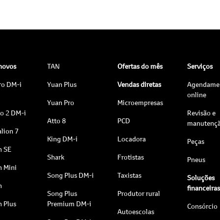
 novos
TAN
Ofertas do mês
Serviços
ro DM-i
Yuan Plus
Vendas diretas
Agendame
online
Yuan Pro
Microempresas
to 2 DM-i
Revisão e
Atto 8
PCD
manutenç
lion 7
King DM-i
Locadora
Peças
n SE
Shark
Frotistas
Pneus
n Mini
Song Plus DM-i
Taxistas
Soluções
n
financeira
Song Plus
Produtor rural
n Plus
Premium DM-i
Consórcio
Autoescolas