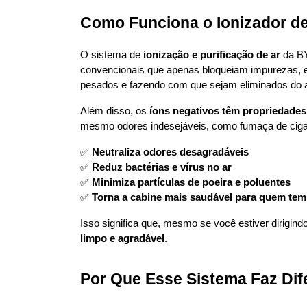
Como Funciona o Ionizador d
O sistema de 
ionização e purificação de ar
 da BY
convencionais que apenas bloqueiam impurezas, e
pesados e fazendo com que sejam eliminados do a
Além disso, os 
íons negativos têm propriedades 
mesmo odores indesejáveis, como fumaça de cigar
✅ 
Neutraliza odores desagradáveis
✅ 
Reduz bactérias e vírus no ar
✅ 
Minimiza partículas de poeira e poluentes
✅ 
Torna a cabine mais saudável para quem tem 
Isso significa que, mesmo se você estiver dirigin
limpo e agradável
.
Por Que Esse Sistema Faz Di