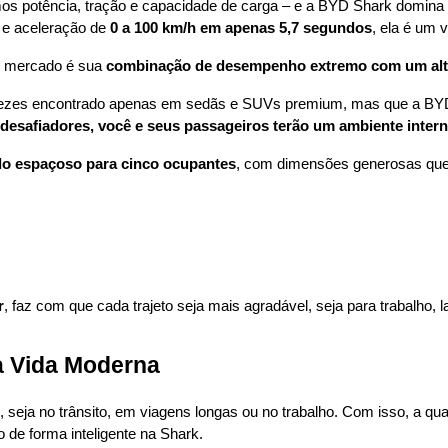
os potência, tração e capacidade de carga – e a BYD Shark domina
 e aceleração de 
0 a 100 km/h em apenas 5,7 segundos
, ela é um 
o mercado é sua 
combinação de desempenho extremo com um alto 
ezes encontrado apenas em sedãs e SUVs premium, mas que a BYD tro
esafiadores, você e seus passageiros terão um ambiente intern
lo espaçoso para cinco ocupantes
, com dimensões generosas que 
r
, faz com que cada trajeto seja mais agradável, seja para trabalho, 
a Vida Moderna
, seja no trânsito, em viagens longas ou no trabalho. Com isso, a qua
 de forma inteligente na Shark.