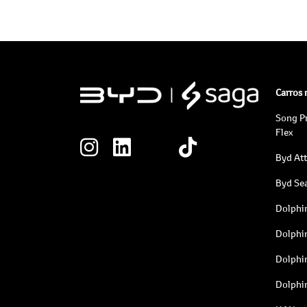
Carros
Song P
Flex
Byd At
Byd Sea
Dolphi
Dolphi
Dolphi
Dolphi