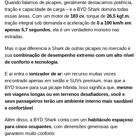
Quando falamos de picapes, geralmente destacamos potência, 
tração e capacidade de carga – e a BYD Shark domina todas 
essas áreas. Com um motor de 
183 cv
, torque de 
26,5 kgf.m
, 
tração integral sob demanda e aceleração de 
0 a 100 km/h em 
apenas 5,7 segundos
, ela é um verdadeiro monstro nas 
estradas.
Mas o que diferencia a Shark de outras picapes no mercado é 
sua 
combinação de desempenho extremo com um alto nível 
de conforto e tecnologia
.
E aí entra o 
ionizador de ar
: um recurso muitas vezes 
encontrado apenas em sedãs e SUVs premium, mas que a 
BYD trouxe para sua picape híbrida. Isso significa que, 
mesmo 
em viagens longas ou em terrenos desafiadores, você e 
seus passageiros terão um ambiente interno mais saudável 
e confortável
.
Além disso, a BYD Shark conta com um 
habitáculo espaçoso 
para cinco ocupantes
, com dimensões generosas que 
garantem muito conforto: