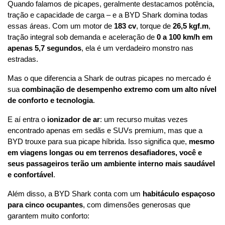
Quando falamos de picapes, geralmente destacamos potência, 
tração e capacidade de carga – e a BYD Shark domina todas 
essas áreas. Com um motor de 
183 cv
, torque de 
26,5 kgf.m
, 
tração integral sob demanda e aceleração de 
0 a 100 km/h em 
apenas 5,7 segundos
, ela é um verdadeiro monstro nas 
estradas.
Mas o que diferencia a Shark de outras picapes no mercado é 
sua 
combinação de desempenho extremo com um alto nível 
de conforto e tecnologia
.
E aí entra o 
ionizador de ar
: um recurso muitas vezes 
encontrado apenas em sedãs e SUVs premium, mas que a 
BYD trouxe para sua picape híbrida. Isso significa que, 
mesmo 
em viagens longas ou em terrenos desafiadores, você e 
seus passageiros terão um ambiente interno mais saudável 
e confortável
.
Além disso, a BYD Shark conta com um 
habitáculo espaçoso 
para cinco ocupantes
, com dimensões generosas que 
garantem muito conforto: