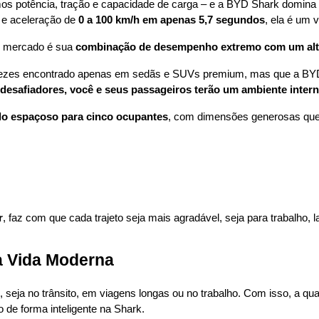
os potência, tração e capacidade de carga – e a BYD Shark domina
 e aceleração de 
0 a 100 km/h em apenas 5,7 segundos
, ela é um 
o mercado é sua 
combinação de desempenho extremo com um alto 
ezes encontrado apenas em sedãs e SUVs premium, mas que a BYD tro
esafiadores, você e seus passageiros terão um ambiente intern
lo espaçoso para cinco ocupantes
, com dimensões generosas que 
r
, faz com que cada trajeto seja mais agradável, seja para trabalho, 
a Vida Moderna
, seja no trânsito, em viagens longas ou no trabalho. Com isso, a qua
 de forma inteligente na Shark.