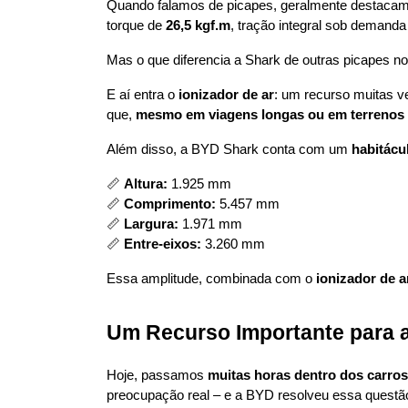
Quando falamos de picapes, geralmente destacam
torque de 
26,5 kgf.m
, tração integral sob demanda
Mas o que diferencia a Shark de outras picapes n
E aí entra o 
ionizador de ar
: um recurso muitas v
que, 
mesmo em viagens longas ou em terrenos d
Além disso, a BYD Shark conta com um 
habitácu
📏 
Altura:
 1.925 mm
📏 
Comprimento:
 5.457 mm
📏 
Largura:
 1.971 mm
📏 
Entre-eixos:
 3.260 mm
Essa amplitude, combinada com o 
ionizador de a
Um Recurso Importante para 
Hoje, passamos 
muitas horas dentro dos carros
preocupação real – e a BYD resolveu essa questão