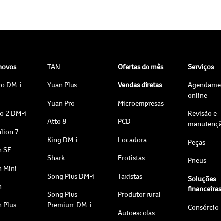
 novos
TAN
Ofertas do mês
Serviços
ro DM-i
Yuan Plus
Vendas diretas
Agendame
online
Yuan Pro
Microempresas
to 2 DM-i
Revisão e
Atto 8
PCD
manutenç
lion 7
King DM-i
Locadora
Peças
n SE
Shark
Frotistas
Pneus
n Mini
Song Plus DM-i
Taxistas
Soluções
n
financeira
Song Plus
Produtor rural
n Plus
Premium DM-i
Consórcio
Autoescolas