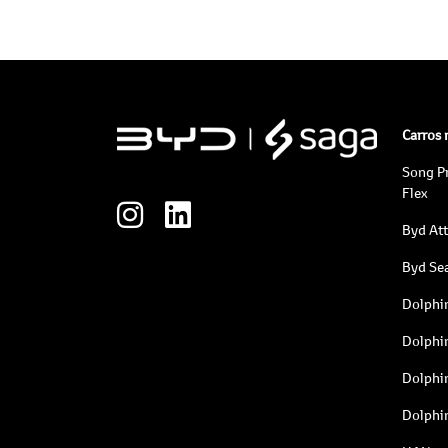
Carros
Song P
Flex
Byd At
Byd Sea
Dolphi
Dolphi
Dolphi
Dolphi