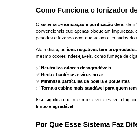
Como Funciona o Ionizador d
O sistema de 
ionização e purificação de ar
 da BY
convencionais que apenas bloqueiam impurezas, e
pesados e fazendo com que sejam eliminados do a
Além disso, os 
íons negativos têm propriedades 
mesmo odores indesejáveis, como fumaça de cigar
✅ 
Neutraliza odores desagradáveis
✅ 
Reduz bactérias e vírus no ar
✅ 
Minimiza partículas de poeira e poluentes
✅ 
Torna a cabine mais saudável para quem tem 
Isso significa que, mesmo se você estiver dirigin
limpo e agradável
.
Por Que Esse Sistema Faz Di