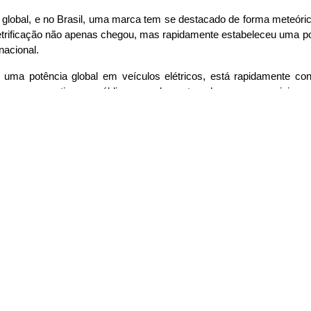
 global, e no Brasil, uma marca tem se destacado de forma meteóric
letrificação não apenas chegou, mas rapidamente estabeleceu uma posi
nacional.
ma potência global em veículos elétricos, está rapidamente conq
cesso que cativam o público e os elementos-chave que a posicionam 
mpreender o fenômeno BYD e o futuro eletrificado do transporte em no