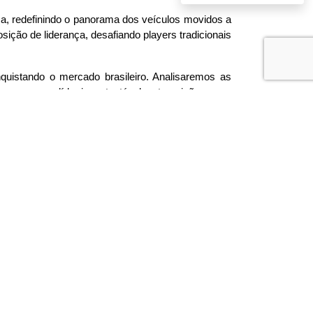
a, redefinindo o panorama dos veículos movidos a 
ção de liderança, desafiando players tradicionais 
uistando o mercado brasileiro. Analisaremos as 
como uma líder incontestável na transição para a 
sso país.