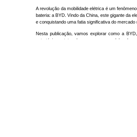
A revolução da mobilidade elétrica é um fenômeno
bateria: a BYD. Vindo da China, este gigante da e
e conquistando uma fatia significativa do mercado 
Nesta publicação, vamos explorar como a BYD, u
estratégias astutas da marca, seus modelos de su
mobilidade elétrica no Brasil. Prepare-se para co