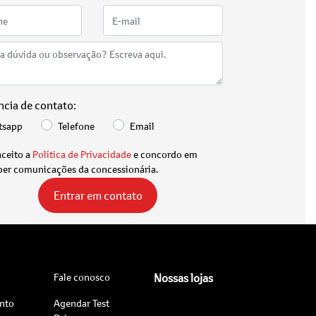
ncia de contato:
tsapp
Telefone
Email
aceito a
Política de Privacidade
e concordo em
ber comunicações da concessionária.
Entrar em contato
Fale conosco
Nossas lojas
nto
Agendar Test