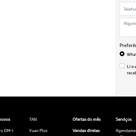
Preferê
Wha
Li e 
rece
 novos
TAN
Ofertas do mês
Serviços
ro DM-i
Yuan Plus
Vendas diretas
Agendame