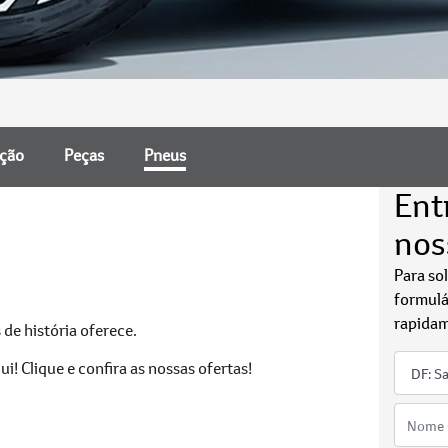
nção
Peças
Pneus
Ent
nos
Para so
formulá
rapidam
de história oferece.
! Clique e confira as nossas ofertas!