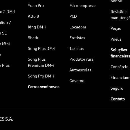
online
Yuan Pro
Microempresas
to 2 DM-i
Revisão e
Atto 8
PCD
manutenç
lion 7
King DM-i
Locadora
Peças
n SE
Shark
Frotistas
Pneus
n Mini
Song Plus DM-i
Taxistas
Soluções
n
financeira
Song Plus
Produtor rural
n Plus
Premium DM-i
Consórcio
Autoescolas
Song Pro DM-i
Financiam
Governo
Carros seminovos
Seguro
Contato
S S.A.