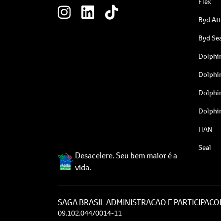
Flex
Byd At
Byd Sea
Dolphi
Dolphi
Dolphi
Dolphi
HAN
Seal
Desacelere. Seu bem maior é a
vida.
SAGA BRASIL ADMINISTRACAO E PARTICIPACOE
09.102.044/0014-11