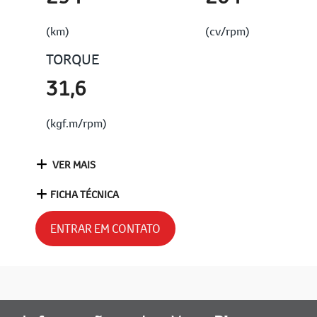
(km)
(cv/rpm)
TORQUE
31,6
(kgf.m/rpm)
VER MAIS
FICHA TÉCNICA
ENTRAR EM CONTATO