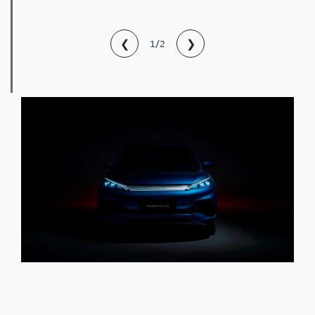
❮
❯
1/2