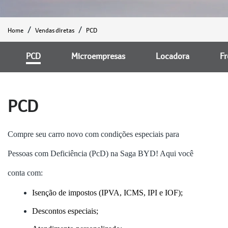
Home
Vendas diretas
PCD
PCD
Microempresas
Locadora
Fr
PCD
Compre seu carro novo com condições especiais para
Pessoas com Deficiência (PcD) na Saga BYD! Aqui você
conta com:
Isenção de impostos (IPVA, ICMS, IPI e IOF);
Descontos especiais;