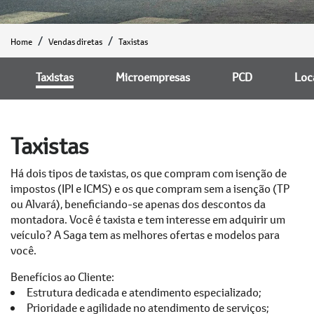
Home
Vendas diretas
Taxistas
Taxistas
Microempresas
PCD
Loc
Taxistas
Há dois tipos de taxistas, os que compram com isenção de
impostos (IPI e ICMS) e os que compram sem a isenção (TP
ou Alvará), beneficiando-se apenas dos descontos da
montadora. Você é taxista e tem interesse em adquirir um
veículo? A Saga tem as melhores ofertas e modelos para
você.
Benefícios ao Cliente:
Estrutura dedicada e atendimento especializado;
Prioridade e agilidade no atendimento de serviços;