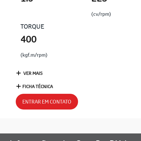
(cv/rpm)
TORQUE
400
(kgf.m/rpm)
VER MAIS
FICHA TÉCNICA
ENTRAR EM CONTATO