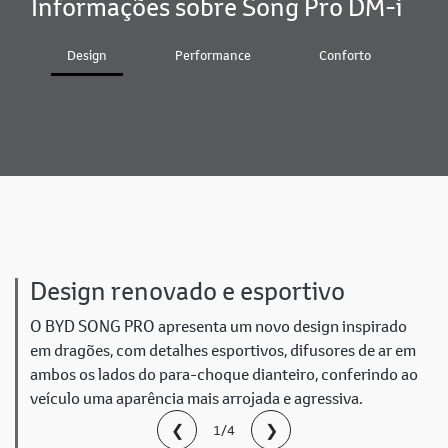
Informações sobre Song Pro DM-i
Design
Performance
Conforto
T
Design renovado e esportivo
O BYD SONG PRO apresenta um novo design inspirado
em dragões, com detalhes esportivos, difusores de ar em
ambos os lados do para-choque dianteiro, conferindo ao
veículo uma aparência mais arrojada e agressiva.
❮
❯
1/4