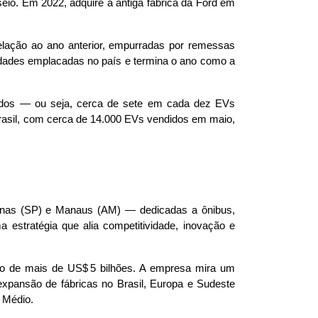
eio. Em 2022, adquire a antiga fábrica da Ford em 
ação ao ano anterior, empurradas por remessas 
dades emplacadas no país e termina o ano como a 
icados — ou seja, cerca de sete em cada dez EVs 
rasil, com cerca de 14.000 EVs vendidos em maio, 
inas (SP) e Manaus (AM) — dedicadas a ônibus, 
 estratégia que alia competitividade, inovação e 
o de mais de US$ 5 bilhões. A empresa mira um 
xpansão de fábricas no Brasil, Europa e Sudeste 
 Médio.