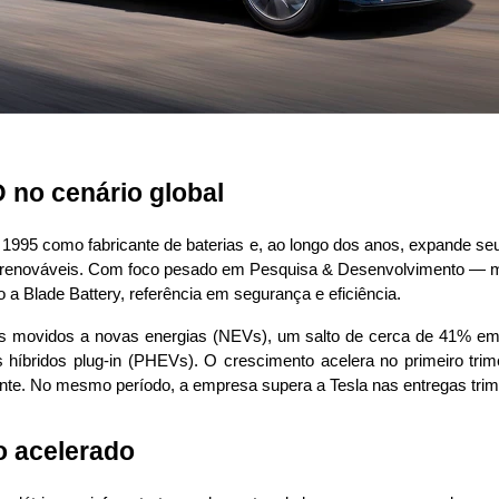
 no cenário global
95 como fabricante de baterias e, ao longo dos anos, expande seu e
 renováveis. Com foco pesado em Pesquisa & Desenvolvimento — mai
 Blade Battery, referência em segurança e eficiência.
 movidos a novas energias (NEVs), um salto de cerca de 41% em rel
s híbridos plug-in (PHEVs). O crescimento acelera no primeiro trim
e. No mesmo período, a empresa supera a Tesla nas entregas trimes
o acelerado