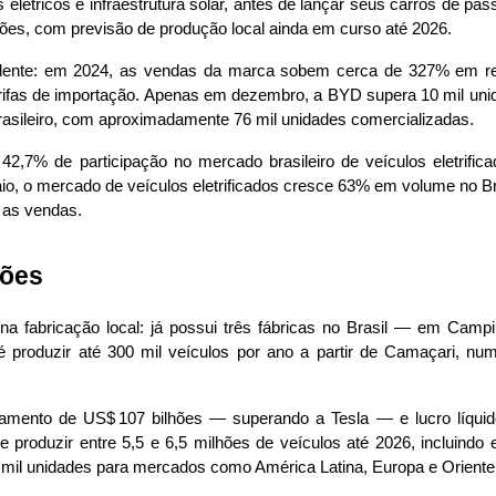
tricos e infraestrutura solar, antes de lançar seus carros de pass
es, com previsão de produção local ainda em curso até 2026.
dente: em 2024, as vendas da marca sobem cerca de 327% em rel
arifas de importação. Apenas em dezembro, a BYD supera 10 mil uni
rasileiro, com aproximadamente 76 mil unidades comercializadas.
42,7% de participação no mercado brasileiro de veículos eletrif
aio, o mercado de veículos eletrificados cresce 63% em volume no B
 as vendas.
ções
 fabricação local: já possui três fábricas no Brasil — em Camp
é produzir até 300 mil veículos por ano a partir de Camaçari, numa
ramento de US$ 107 bilhões — superando a Tesla — e lucro líquid
roduzir entre 5,5 e 6,5 milhões de veículos até 2026, incluindo e
00 mil unidades para mercados como América Latina, Europa e Oriente