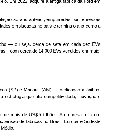
eio. Em 2022, adquire a antiga fábrica da Ford em 
ação ao ano anterior, empurradas por remessas 
dades emplacadas no país e termina o ano como a 
icados — ou seja, cerca de sete em cada dez EVs 
rasil, com cerca de 14.000 EVs vendidos em maio, 
inas (SP) e Manaus (AM) — dedicadas a ônibus, 
 estratégia que alia competitividade, inovação e 
o de mais de US$ 5 bilhões. A empresa mira um 
xpansão de fábricas no Brasil, Europa e Sudeste 
 Médio.