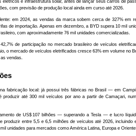
tricos e infraestrutura solar, antes de lançar seus carros de pass
es, com previsão de produção local ainda em curso até 2026.
dente: em 2024, as vendas da marca sobem cerca de 327% em rel
arifas de importação. Apenas em dezembro, a BYD supera 10 mil uni
rasileiro, com aproximadamente 76 mil unidades comercializadas.
42,7% de participação no mercado brasileiro de veículos eletrif
aio, o mercado de veículos eletrificados cresce 63% em volume no B
 as vendas.
ções
 fabricação local: já possui três fábricas no Brasil — em Camp
é produzir até 300 mil veículos por ano a partir de Camaçari, numa
ramento de US$ 107 bilhões — superando a Tesla — e lucro líquid
roduzir entre 5,5 e 6,5 milhões de veículos até 2026, incluindo e
00 mil unidades para mercados como América Latina, Europa e Oriente