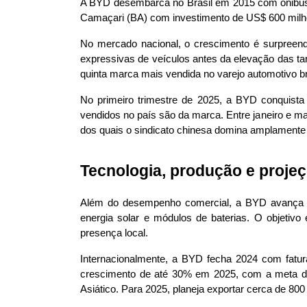
A BYD desembarca no Brasil em 2015 com ônibus elé
Camaçari (BA) com investimento de US$ 600 milhõ
No mercado nacional, o crescimento é surpreen
expressivas de veículos antes da elevação das t
quinta marca mais vendida no varejo automotivo b
No primeiro trimestre de 2025, a BYD conquista 
vendidos no país são da marca. Entre janeiro e m
dos quais o sindicato chinesa domina amplamente
Tecnologia, produção e proje
Além do desempenho comercial, a BYD avança na
energia solar e módulos de baterias. O objetivo 
presença local.
Internacionalmente, a BYD fecha 2024 com fatu
crescimento de até 30% em 2025, com a meta de p
Asiático. Para 2025, planeja exportar cerca de 8