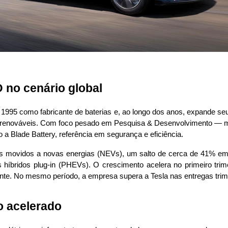
 no cenário global
95 como fabricante de baterias e, ao longo dos anos, expande seu e
 renováveis. Com foco pesado em Pesquisa & Desenvolvimento — mai
 Blade Battery, referência em segurança e eficiência.
 movidos a novas energias (NEVs), um salto de cerca de 41% em rel
s híbridos plug-in (PHEVs). O crescimento acelera no primeiro trim
e. No mesmo período, a empresa supera a Tesla nas entregas trimes
o acelerado