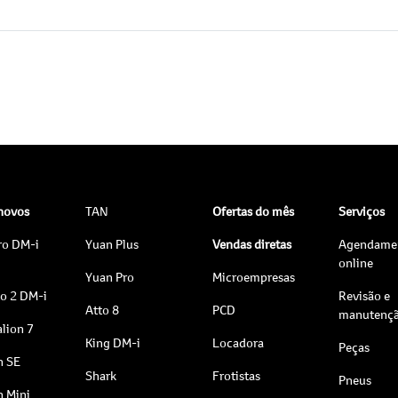
 novos
TAN
Ofertas do mês
Serviços
ro DM-i
Yuan Plus
Vendas diretas
Agendame
online
Yuan Pro
Microempresas
to 2 DM-i
Revisão e
Atto 8
PCD
manutenç
lion 7
King DM-i
Locadora
Peças
n SE
Shark
Frotistas
Pneus
n Mini