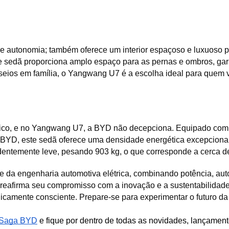
 autonomia; também oferece um interior espaçoso e luxuoso p
te sedã proporciona amplo espaço para as pernas e ombros, g
eios em família, o Yangwang U7 é a escolha ideal para quem va
trico, e no Yangwang U7, a BYD não decepciona. Equipado com um
 BYD, este sedã oferece uma densidade energética excepcional 
entemente leve, pesando 903 kg, o que corresponde a cerca de 
da engenharia automotiva elétrica, combinando potência, aut
reafirma seu compromisso com a inovação e a sustentabilidad
ogicamente consciente. Prepare-se para experimentar o futuro
a Saga BYD
 e fique por dentro de todas as novidades, lançament