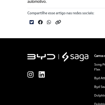
automotivo.
Compartilhe esse artigo nas redes sociais:
Carros
Song P
Flex
Byd At
Byd Sea
Dolphi
Dolphi