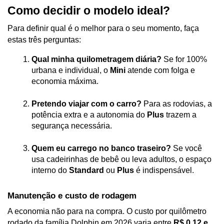
Como decidir o modelo ideal?
Para definir qual é o melhor para o seu momento, faça 
estas três perguntas:
Qual minha quilometragem diária?
 Se for 100% 
urbana e individual, o 
Mini
 atende com folga e 
economia máxima.
Pretendo viajar com o carro?
 Para as rodovias, a 
potência extra e a autonomia do 
Plus
 trazem a 
segurança necessária.
Quem eu carrego no banco traseiro?
 Se você 
usa cadeirinhas de bebê ou leva adultos, o espaço 
interno do 
Standard
 ou 
Plus
 é indispensável.
Manutenção e custo de rodagem
A economia não para na compra. O custo por quilômetro 
rodado da família Dolphin em 2026 varia entre 
R$ 0,12 e 