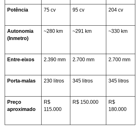
Potência
75 cv
95 cv
204 cv
Autonomia 
~280 km
~291 km
~330 km
(Inmetro)
Entre-eixos
2.390 mm
2.700 mm
2.700 mm
Porta-malas
230 litros
345 litros
345 litros
Preço 
R$ 
R$ 150.000
R$ 
aproximado
115.000
180.000